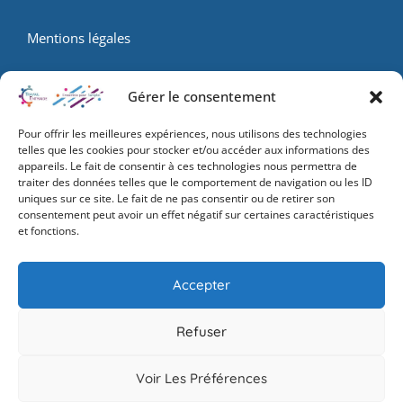
Mentions légales
Coordonnées
Gérer le consentement
50 Av. de la Gare, 77350 Le Mée-sur-Seine
Pour offrir les meilleures expériences, nous utilisons des technologies
telles que les cookies pour stocker et/ou accéder aux informations des
12 square de la madeleine, 77220 Tournan-en-Brie
appareils. Le fait de consentir à ces technologies nous permettra de
traiter des données telles que le comportement de navigation ou les ID
01.60.56.50.70
uniques sur ce site. Le fait de ne pas consentir ou de retirer son
consentement peut avoir un effet négatif sur certaines caractéristiques
et fonctions.
Horaires
Accepter
Lundi - Vendredi : 09:00 - 17:00
Samedi : Fermé
Refuser
Dimanche : Fermé
Voir Les Préférences